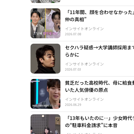
「11年間、顔を合わせなかった
仲の真相”
インサイトオンライン
2026.07.08
セクハラ疑惑→大学講師採用ま
らかに
インサイトオンライン
2026.07.03
貧乏だった高校時代、母に給食
いた人気俳優の原点
インサイトオンライン
2026.06.29
「13年もいたのに…」少女時
の“駐車料金請求”に本音