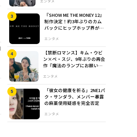
エンタメ
『SHOW ME THE MONEY 12』
制作決定！約3年ぶりのカム
バックにヒップホップ界が沸
く
エンタメ
明
【禁断ロマンス】キム・ウビ
ン×ぺ・スジ、9年ぶりの再会
作『魔法のランプにお願い』
がヤバすぎる
エンタメ
「彼女の健康を祈る」2NE1パ
ク・サンダラ、メンバー暴露
の麻薬使用疑惑を完全否定
エンタメ