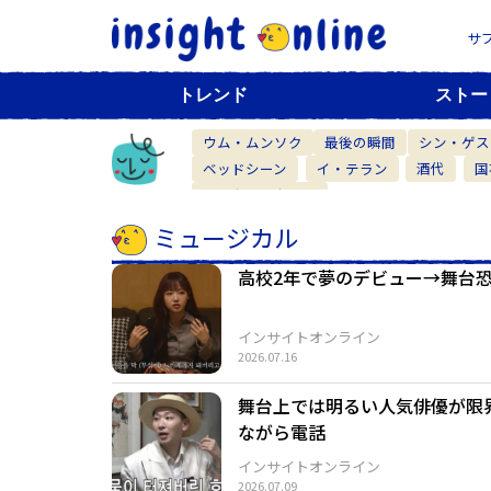
サ
トレンド
ストー
ウム・ムンソク
最後の瞬間
シン・ゲス
ベッドシーン
イ・テラン
酒代
国
ベーカリーカフェ
ミュージカル
高校2年で夢のデビュー→舞台
インサイトオンライン
2026.07.16
舞台上では明るい人気俳優が限
ながら電話
インサイトオンライン
2026.07.09