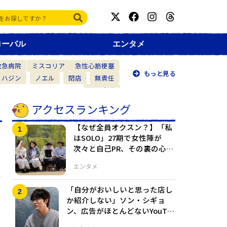
ローバル
エンタメ
救急病院
ミスコリア
急性心筋梗塞
もっと見る
・ハジン
ノエル
閉店
無責任
仲間意識
アクセスランキング
【なぜ全員オクスン？】「私
はSOLO」27期で女性陣が
次々と自己PR、その裏の心理
とは
エンタメ
「自分がおいしいと思った店し
か紹介しない」ソン・シギョ
ン、広告がほとんどないYouTu
beチャンネルの裏事情を告白