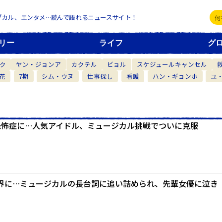
ブカル、エンタメ…読んで語れるニュースサイト！
リー
ライフ
グ
ク
ヤン・ジョンア
カクテル
ビョル
スケジュールキャンセル
花
7期
シム・ウヌ
仕事探し
看護
ハン・ギョンホ
ユ
恐怖症に…人気アイドル、ミュージカル挑戦でついに克服
界に…ミュージカルの長台詞に追い詰められ、先輩女優に泣き