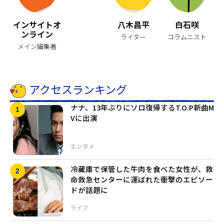
インサイトオ
八木昌平
白石咲
ンライン
ライター
コラムニスト
メイン編集者
アクセスランキング
ナナ、13年ぶりにソロ復帰するT.O.P新曲M
Vに出演
エンタメ
冷蔵庫で保管した牛肉を食べた女性が、救
命救急センターに運ばれた衝撃のエピソー
ドが話題に
ライフ