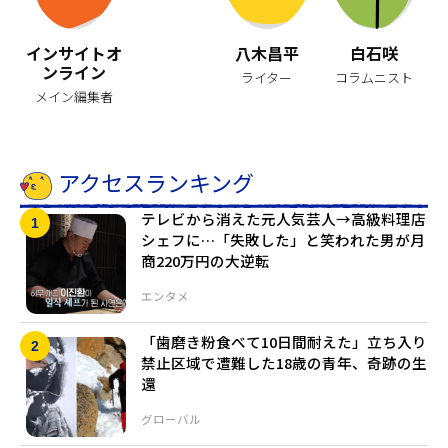
インサイトオ
八木昌平
白石咲
ンライン
ライター
コラムニスト
メイン編集者
アクセスランキング
テレビから消えた元人気芸人→高級料理店
シェフに…「失敗した」と笑われた男が月
商220万円の大逆転
エンタメ
「歯磨き粉食べて10日間耐えた」立ち入り
禁止区域で遭難した18歳の青年、奇跡の生
還
グローバル