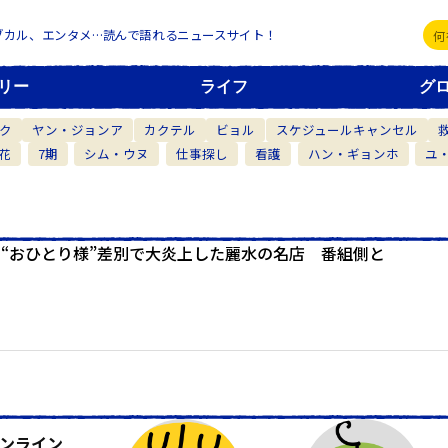
ブカル、エンタメ…読んで語れるニュースサイト！
リー
ライフ
グ
ク
ヤン・ジョンア
カクテル
ビョル
スケジュールキャンセル
花
7期
シム・ウヌ
仕事探し
看護
ハン・ギョンホ
ユ
“おひとり様”差別で大炎上した麗水の名店 番組側と
ンライン