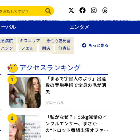
ローバル
エンタメ
救急病院
ミスコリア
急性心筋梗塞
もっと見る
・ハジン
ノエル
閉店
無責任
仲間意識
アクセスランキング
「まるで宇宙人のよう」出産
後の豊胸手術で全身の毛が消
失
グローバル
「私がなぜ？」55kg減量のイ
ンフルエンサー、まさか
の“トロット番組出演オファ
ー”に驚き