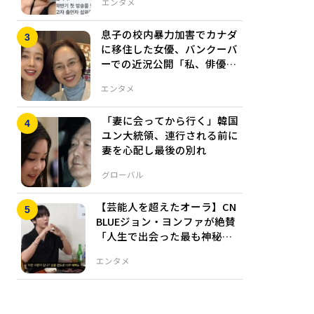
エンタメ
息子の校内暴力加害でカナダ
に移住した女優、バンクーバ
ーでの近況公開「私、俳優だ
ったんだ」
エンタメ
「妻に会ってから行く」韓国
ユン大統領、連行される前に
妻を心配し最後の別れ
グローバル
【芸能人を超えたオーラ】CN
BLUEジョン・ヨンファが絶賛
「人生で出会った最も神秘的
な美しさの持ち主」
エンタメ