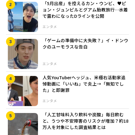
「5月出産」を控えるカン・ウンビ、♥ピ
ョン・ジュンピルとグアム胎教旅行…水着
で露わになったDラインを公開
エンタメ
「ゲームの準備中に大失敗？」イ・ドンウ
クのユーモラスな告白
エンタメ
人気YouTuberヘッジュ、米極右活動家追
悼動画に「いいね」で炎上→「無知でし
た」と即謝罪
エンタメ
「人工甘味料入り飲料や炭酸」毎日飲む
と、うつや不安障害のリスクが増加？約18
万人を対象にした調査結果とは