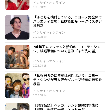
インサイトオンライン
2025.08.21
「子どもを検討している」コヨーテ完全体で
バラエティ登場！結婚＆出産トークにスタジ
オ騒然
インサイトオンライン
2025.08.19
7歳年下ムンウォンと婚約のコヨーテ・シン
ジ、結婚準備について言及「まだ先の話」
インサイトオンライン
2025.08.18
「私も居るのに控室は男性ばかり」コヨー
テ・シンジが男女混合グループ特有の苦労を
暴露
インサイトオンライン
2025.08.14
【SNS話題】ペッカ、シンジ婚約論争後に
「家族、永遠に一緒」メッセージ