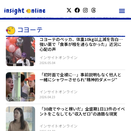
コヨーテ
コヨーテのペッカ、体重10kg以上減を告白…
強い薬で「食事が喉を通らなかった」近況に
心配の声
インサイトオンライン
2026.05.04
「初対面で全裸に…」事前説明もなく他人と
一緒にシャワーさせられ“精神的ダメージ”
インサイトオンライン
2026.04.23
「30歳でやっと稼いだ」全盛期1日13件のイベ
ントをこなしても“収入ゼロ”の過酷な現実
インサイトオンライン