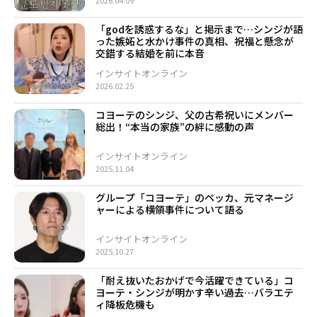
2026.04.09
「godを誘惑するな」と掲示まで…シンジが語
った嫉妬と水かけ事件の真相、祝福と懸念が
交錯する結婚を前に本音
インサイトオンライン
2026.02.25
コヨーテのシンジ、父の古希祝いにメンバー
総出！“本当の家族”の絆に感動の声
インサイトオンライン
2025.11.04
グループ「コヨーテ」のペッカ、元マネージ
ャーによる横領事件について語る
インサイトオンライン
2025.10.27
「耐え抜いたおかげで今活躍できている」コ
ヨーテ・シンジが明かす辛い過去…バラエテ
ィ降板危機も