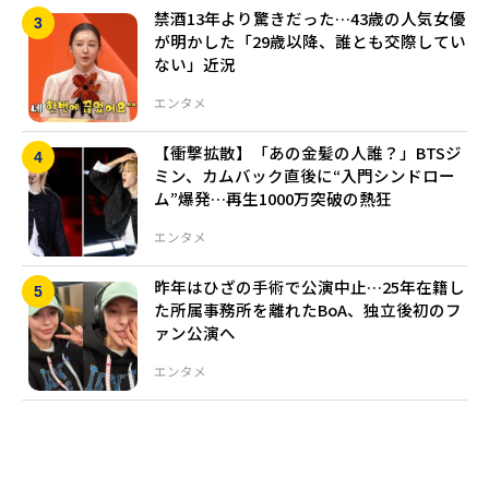
禁酒13年より驚きだった…43歳の人気女優
が明かした「29歳以降、誰とも交際してい
ない」近況
エンタメ
【衝撃拡散】「あの金髪の人誰？」BTSジ
ミン、カムバック直後に“入門シンドロー
ム”爆発…再生1000万突破の熱狂
エンタメ
昨年はひざの手術で公演中止…25年在籍し
た所属事務所を離れたBoA、独立後初のフ
ァン公演へ
エンタメ